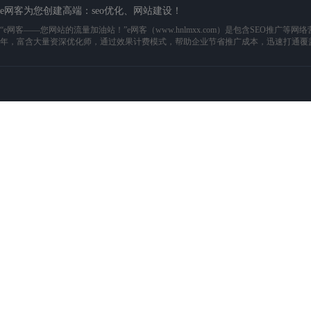
e网客为您创建高端：
seo优化
、网站建设！
“e网客——您网站的流量加油站！”e网客（www.hnlmxx.com）是包含SEO
年，富含大量资深优化师，通过效果计费模式，帮助企业节省推广成本，迅速打通覆