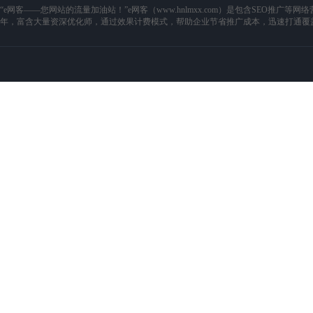
“e网客——您网站的流量加油站！”e网客（www.hnlmxx.com）是包含SEO
年，富含大量资深优化师，通过效果计费模式，帮助企业节省推广成本，迅速打通覆